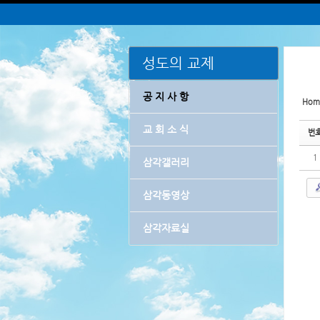
Sketchbook5, 스케치북5
Sketchbook5, 스케치북5
Sketchbook5, 스케치북5
Sketchbook5, 스케치북5
삼각교회소개
예배
인사말
주일예배설교
성도의 교제
교회연혁
주일오후예배
교회비전
수요기도회
공 지 사 항
Hom
섬기는 사람들
금요기도회
교 회 소 식
예배안내
금요사경회
번
오시는 길
새벽기도회
1
삼각갤러리
비전과 영성 축제
특별예배
삼각동영상
삼각자료실