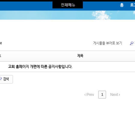
홈
로
다음세대
선교와 봉사
양육/훈련
삼각교
교회학교소개
선교현황
새가족 양육
순교자 故 
유아유치부
선교지 소식
제자훈련
교회설립 
아동부
지역사회 섬김 이야기
성경공부
역사 속
e
게시물을 뷰어로 보기
청소년부
실버성경학교
삼각교회
청년부
에이레네
호
제목
사랑의 음악회
교회 홈페이지 개편에 따른 공지사항입니다.
검색
Prev
1
Next