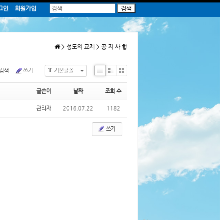
그인
회원가입
회의 역사
성도의 교제
박영희 장로님
공 지 사 항
> 성도의 교제 > 공 지 사 항
70주년 행사
교 회 소 식
의 삼각인
삼각갤러리
T
검색
쓰기
기본글꼴
 70년사
삼각동영상
Li
Zi
G
st
n
al
삼각자료실
글쓴이
날짜
조회 수
e
le
ry
관리자
2016.07.22
1182
쓰기