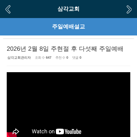
Sketchbook5, 스케치북5
Sketchbook5, 스케치북5
삼각교회
주일예배설교
2026년 2월 8일 주현절 후 다섯째 주일예배
삼각교회관리자
조회 수
647
추천 수
0
댓글
0