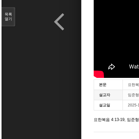
목록
열기
본문
요한복음
설교자
임준형
설교일
2025-
요한복음 4:13-19, 임준